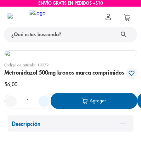
ENVÍO GRATIS EN PEDIDOS +$10
¿Qué estas buscando?
términos más buscados
Código de artículo
:
19072
1
.
protector solar
Metronidazol 500mg kronos marca comprimidos
2
.
pañales
$
6
,
00
3
.
eucerin
Agregar
4
.
cerave
5
.
nivea
Descripción
6
.
shampoo
7
.
bioderma