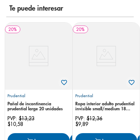
8
.
panolini
Te puede interesar
9
.
pediasure
10
.
prueba embarazo
20
%
20
%
Prudential
Prudential
Pañal de incontinencia
Ropa interior adulto prudential
prudential large 20 unidades
invisible small/medium 18
unidades
PVP:
$
13
,
23
PVP:
$
12
,
36
$
10
,
58
$
9
,
89