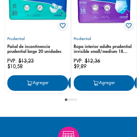
Prudential
Prudential
Pañal de incontinencia
Ropa interior adulto prudential
prudential large 20 unidades
invisible small/medium 18
unidades
PVP:
$
13
,
23
PVP:
$
12
,
36
$
10
,
58
$
9
,
89
Agregar
Agregar
Agregar