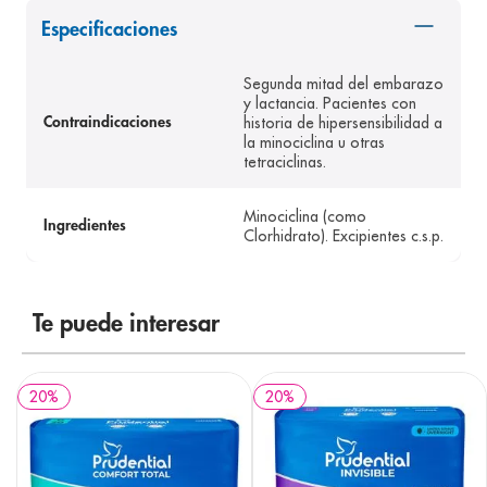
8
.
panolini
Especificaciones
9
.
pediasure
Segunda mitad del embarazo
10
.
desodorante
y lactancia. Pacientes con
historia de hipersensibilidad a
Contraindicaciones
la minociclina u otras
tetraciclinas.
Minociclina (como
Ingredientes
Clorhidrato). Excipientes c.s.p.
Te puede interesar
20
%
20
%