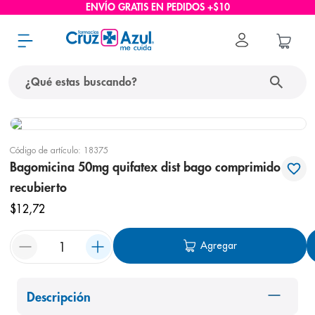
ENVÍO GRATIS EN PEDIDOS +$10
¿Qué estas buscando?
términos más buscados
Código de artículo
:
18375
1
.
protector solar
Bagomicina 50mg quifatex dist bago comprimido
2
.
pañales
recubierto
3
.
eucerin
$
12
,
72
4
.
cerave
Agregar
5
.
nivea
6
.
shampoo
Descripción
7
.
bioderma