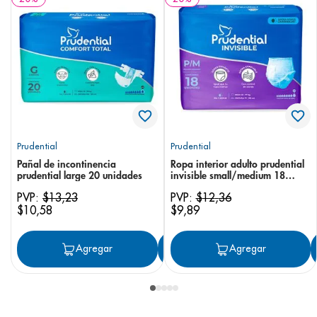
Prudential
Prudential
Pañal de incontinencia
Ropa interior adulto prudential
prudential large 20 unidades
invisible small/medium 18
unidades
PVP:
$
13
,
23
PVP:
$
12
,
36
$
10
,
58
$
9
,
89
Agregar
Agregar
Agregar