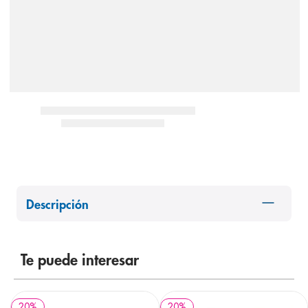
8
.
pediasure
9
.
panolini
10
.
prueba embarazo
Descripción
Te puede interesar
20
%
20
%