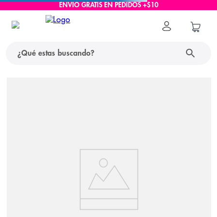
ENVÍO GRATIS EN PEDIDOS +$10
¿Qué estas buscando?
términos más buscados
1
.
protector solar
2
.
pañales
3
.
eucerin
4
.
cerave
5
.
nivea
6
.
bioderma
7
.
shampoo