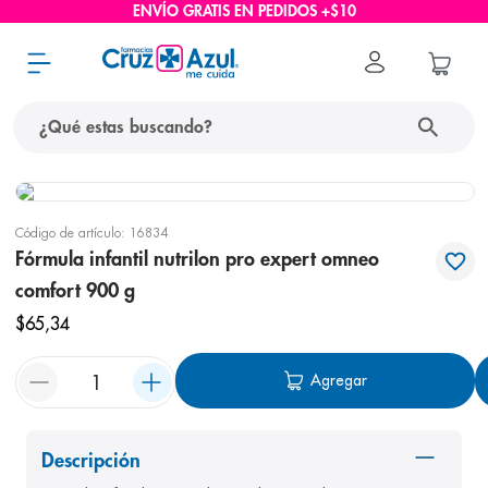
ENVÍO GRATIS EN PEDIDOS +$10
¿Qué estas buscando?
términos más buscados
Código de artículo
:
16834
1
.
protector solar
Fórmula infantil nutrilon pro expert omneo
2
.
pañales
comfort 900 g
3
.
eucerin
$
65
,
34
4
.
cerave
Agregar
5
.
nivea
6
.
bioderma
Descripción
7
.
shampoo