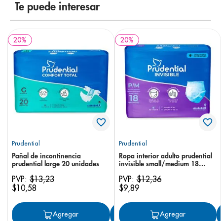
Te puede interesar
20
%
20
%
Prudential
Prudential
Pañal de incontinencia
Ropa interior adulto prudential
prudential large 20 unidades
invisible small/medium 18
unidades
PVP:
$
13
,
23
PVP:
$
12
,
36
$
10
,
58
$
9
,
89
Agregar
Agregar
Agregar