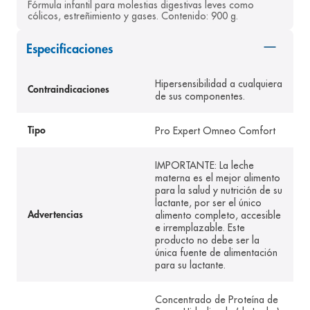
Fórmula infantil para molestias digestivas leves como 
8
.
desodorante
cólicos, estreñimiento y gases. Contenido: 900 g.
9
.
pediasure
Especificaciones
10
.
panolini
Hipersensibilidad a cualquiera
Contraindicaciones
de sus componentes.
Pro Expert Omneo Comfort
Tipo
IMPORTANTE: La leche
materna es el mejor alimento
para la salud y nutrición de su
lactante, por ser el único
alimento completo, accesible
Advertencias
e irremplazable. Este
producto no debe ser la
única fuente de alimentación
para su lactante.
Concentrado de Proteína de