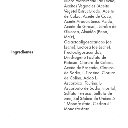
Suero Hidrolizada (de Leche),
Aceites Vegetales (Aceite
Vegetal Estructurado, Aceite
de Colza, Aceite de Coco,
Aceite Araquidónico Ácido,
Aceite de Girasol), Jarabe de
Glucosa, Almidón (Papa,
Maíz),
Galactooligosacaridos (de
Leche), Lactosa (de Leche),
Fructooligosacaridos,
Ingredientes
Dihidrogeno Fosfato de
Potasio, Cloruro de Calcio,
Aceite de Pescado, Cloruro
de Sodio, L-Tirosina, Cloruro
de Colina, Acido L-
Ascórbico, Taurina, L-
Ascorbato de Sodio, Inositol,
Sulfato Ferroso, Sulfato de
zinc, Sal Sódica de Uridina 5
´-Monofosfato, Citidina 5´-
Monosfosfato.