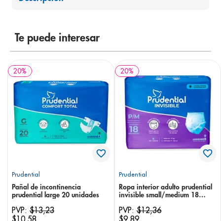
8
.
pediasure
9
.
panolini
Te puede interesar
10
.
prueba embarazo
20
%
20
%
Prudential
Prudential
Pañal de incontinencia
Ropa interior adulto prudential
prudential large 20 unidades
invisible small/medium 18
unidades
PVP:
$
13
,
23
PVP:
$
12
,
36
$
10
,
58
$
9
,
89