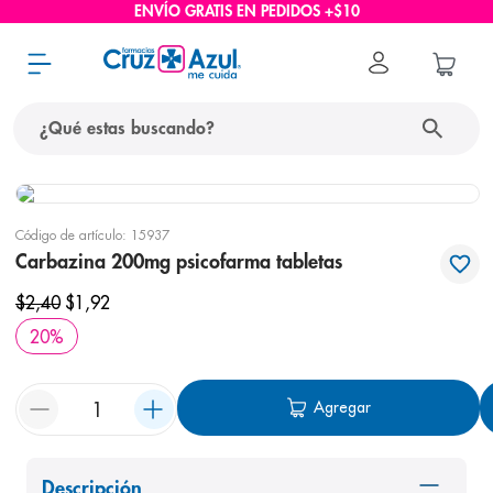
ENVÍO GRATIS EN PEDIDOS +$10
¿Qué estas buscando?
términos más buscados
Código de artículo
:
15937
1
.
protector solar
Carbazina 200mg psicofarma tabletas
2
.
pañales
$
2
,
40
$
1
,
92
3
.
eucerin
20
%
4
.
cerave
5
.
nivea
Agregar
6
.
shampoo
7
.
bioderma
Descripción