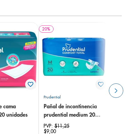
20
%
Prudential
de cama
Pañal de incontinencia
 20 unidades
prudential medium 20
unidades
PVP:
$
11
,
25
$
9
,
00