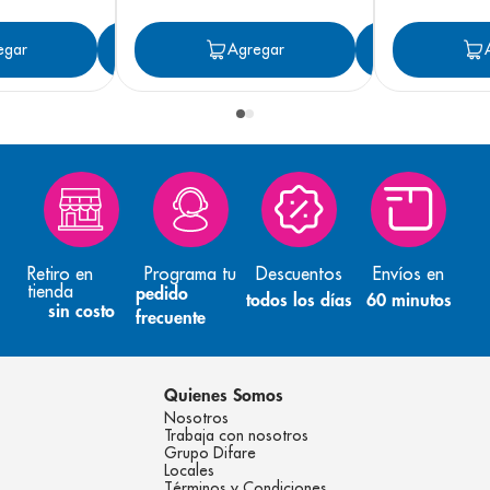
egar
Agregar
Agregar
Agreg
Retiro en
Programa tu
Descuentos
Envíos en
tienda
pedido
todos los días
60 minutos
sin costo
frecuente
Quienes Somos
Nosotros
Trabaja con nosotros
Grupo Difare
Locales
Términos y Condiciones