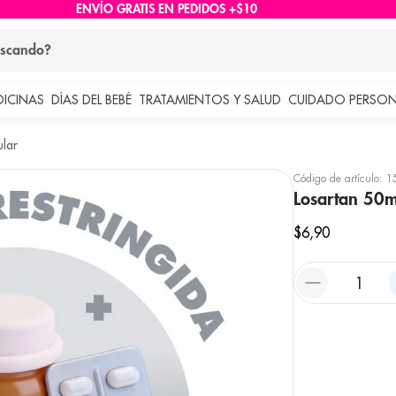
ENVÍO GRATIS EN PEDIDOS +$10
ndo?
DICINAS
DÍAS DEL BEBÉ
TRATAMIENTOS Y SALUD
CUIDADO PERSON
 más buscados
lar
lar
Código de artículo
:
1
Losartan 50m
$
6
,
90