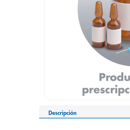
9
.
panolini
10
.
prueba emb
Descripción