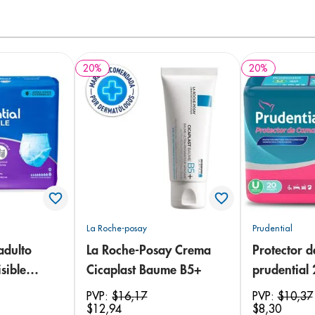
20
%
20
%
La Roche-posay
Prudential
adulto
La Roche-Posay Crema
Protector 
sible
Cicaplast Baume B5+
prudential
 18
PVP:
$
16
,
17
PVP:
$
10
,
37
$
12
,
94
$
8
,
30