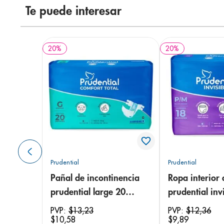
Te puede interesar
20
%
20
%
Prudential
Prudential
Pañal de incontinencia
Ropa interior 
prudential large 20
prudential invi
unidades
small/medium
PVP:
$
13
,
23
PVP:
$
12
,
36
$
10
,
58
$
9
,
89
unidades