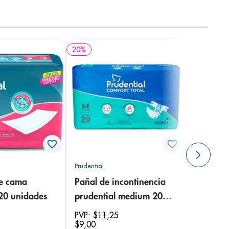
20
%
Prudential
de cama
Pañal de incontinencia
 20 unidades
prudential medium 20
unidades
PVP:
$
11
,
25
$
9
,
00