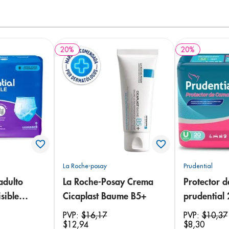
20
%
20
%
La Roche-posay
Prudential
adulto
La Roche-Posay Crema
Protector 
sible
Cicaplast Baume B5+
prudential
 18
PVP:
$
16
,
17
PVP:
$
10
,
37
$
12
,
94
$
8
,
30