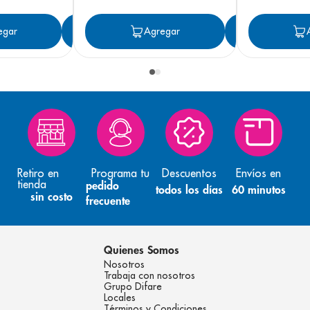
egar
Agregar
Agregar
Agreg
Retiro en
Programa tu
Descuentos
Envíos en
tienda
pedido
todos los días
60 minutos
sin costo
frecuente
Quienes Somos
Nosotros
Trabaja con nosotros
Grupo Difare
Locales
Términos y Condiciones