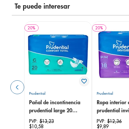
Te puede interesar
20
%
20
%
Prudential
Prudential
Pañal de incontinencia
Ropa interior 
prudential large 20
prudential invi
unidades
small/medium
PVP:
$
13
,
23
PVP:
$
12
,
36
$
10
,
58
$
9
,
89
unidades