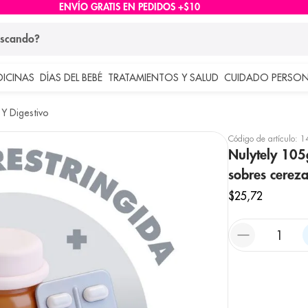
ENVÍO GRATIS EN PEDIDOS +$10
ndo?
DICINAS
DÍAS DEL BEBÉ
TRATAMIENTOS Y SALUD
CUIDADO PERSON
 más buscados
Y Digestivo
lar
Código de artículo
:
1
Nulytely 105
sobres cerez
$
25
,
72