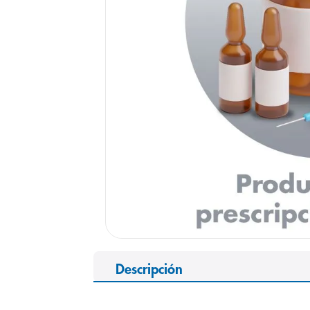
9
.
panolini
10
.
prueba emb
Descripción