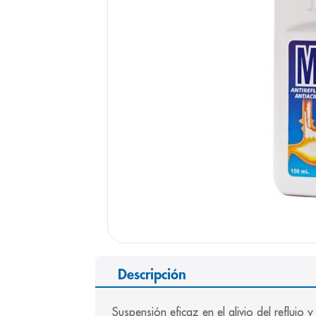
9
.
panolini
10
.
prueba emb
Descripción
Suspensión eficaz en el alivio del refluj