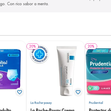
ago. Con rico sabor a menta.
20
%
20
%
La Roche-posay
Prudential
adulto
La Roche-Posay Crema
Protector 