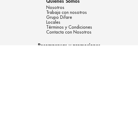
Quienes Somos
Nosotros
Trabaja con nosotros
Grupo Difare
Locales
Términos y Condiciones
Contacta con Nosotros
Recompensas y promociones
Puntos
Plan de Dosis Programada
Catálogo Digital
Descuentazo
Servicios
Preguntas Frecuentes
Comprobantes electrónicos
Pedidos Frecuentes
Locales Panini
Convenios
Crédito Empresarial
Aseguradoras
Red de Beneficios