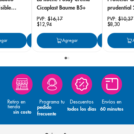
sible
Cicaplast Baume B5+
prudential
 18
PVP:
$
16
,
17
PVP:
$
10
,
37
$
12
,
94
$
8
,
30
egar
Agregar
Agregar
Agreg
Retiro en
Programa tu
Descuentos
Envíos en
tienda
pedido
todos los días
60 minutos
sin costo
frecuente