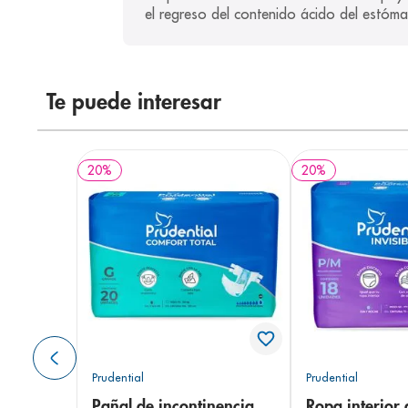
el regreso del contenido ácido del estóm
Te puede interesar
20
%
20
%
Prudential
Prudential
Pañal de incontinencia
Ropa interior 