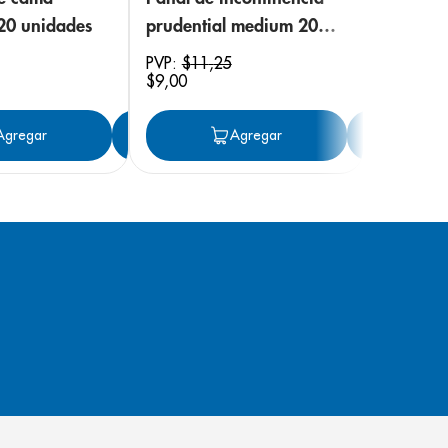
 20 unidades
prudential medium 20
unidades
PVP:
$
11
,
25
$
9
,
00
ar
Agregar
Agregar
Agregar
Ag