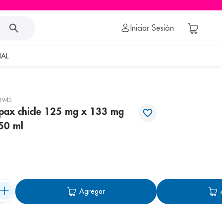
Iniciar Sesión
AL
3945
lpax chicle 125 mg x 133 mg
50 ml
Agregar