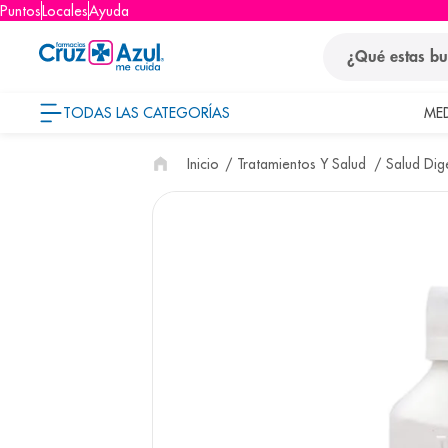
Puntos
Locales
Ayuda
¿Qué estas busca
TODAS LAS CATEGORÍAS
ME
términos
Tratamientos Y Salud
Salud Dig
1
.
protector so
2
.
pañales
3
.
eucerin
4
.
cerave
5
.
nivea
6
.
bioderma
7
.
shampoo
8
.
pediasure