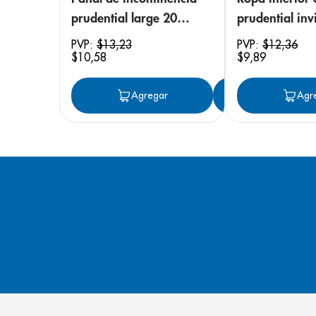
prudential large 20
prudential invi
unidades
small/medium
PVP:
$
13
,
23
PVP:
$
12
,
36
$
10
,
58
$
9
,
89
unidades
Agregar
Agregar
Agr