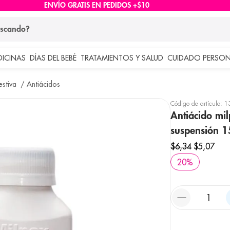
ENVÍO GRATIS EN PEDIDOS +$10
ndo?
DICINAS
DÍAS DEL BEBÉ
TRATAMIENTOS Y SALUD
CUIDADO PERSON
 más buscados
estiva
Antiácidos
lar
Código de artículo
:
1
Antiácido mi
suspensión 1
$
6
,
34
$
5
,
07
20
%