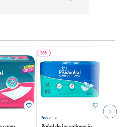
20
%
Prudential
de cama
Pañal de incontinencia