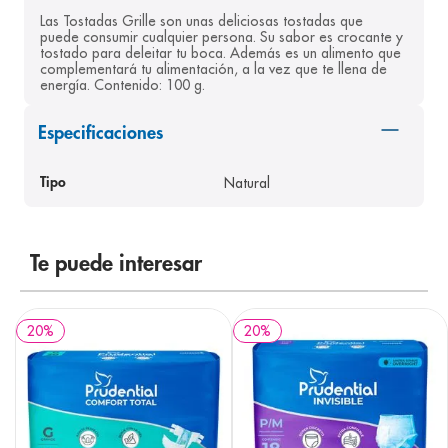
Las Tostadas Grille son unas deliciosas tostadas que 
8
.
pediasure
puede consumir cualquier persona. Su sabor es crocante y 
tostado para deleitar tu boca. Además es un alimento que 
9
.
panolini
complementará tu alimentación, a la vez que te llena de 
energía. Contenido: 100 g.
10
.
prueba embarazo
Especificaciones
Natural
Tipo
Te puede interesar
20
%
20
%