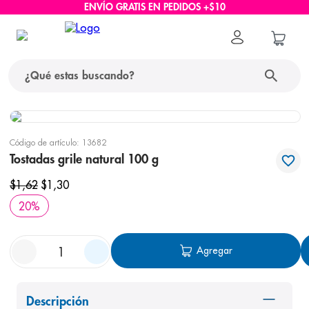
ENVÍO GRATIS EN PEDIDOS +$10
¿Qué estas buscando?
términos más buscados
Código de artículo
:
13682
1
.
protector solar
Tostadas grile natural 100 g
2
.
pañales
$
1
,
62
$
1
,
30
3
.
eucerin
20
%
4
.
cerave
Agregar
5
.
nivea
6
.
bioderma
7
.
shampoo
Descripción