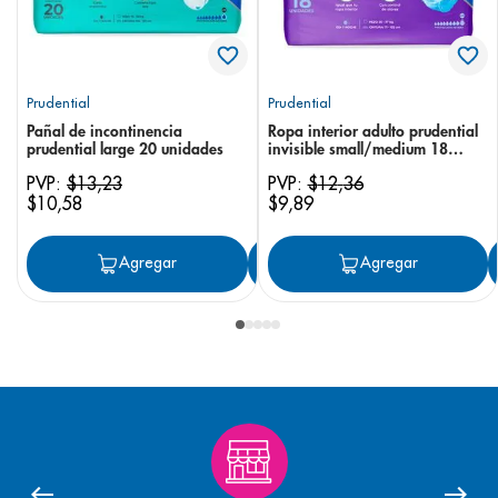
Prudential
Prudential
Pañal de incontinencia
Ropa interior adulto prudential
prudential large 20 unidades
invisible small/medium 18
unidades
PVP:
$
13
,
23
PVP:
$
12
,
36
$
10
,
58
$
9
,
89
Agregar
Agregar
Agregar