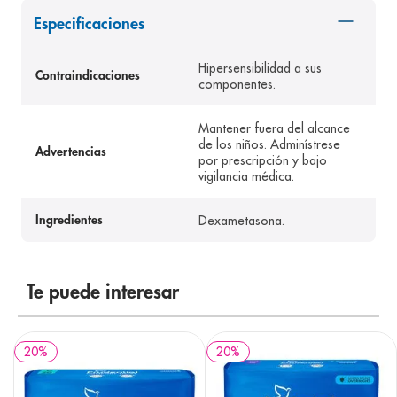
8
.
pediasure
Especificaciones
9
.
panolini
Hipersensibilidad a sus
Contraindicaciones
10
.
prueba embarazo
componentes.
Mantener fuera del alcance
de los niños. Adminístrese
Advertencias
por prescripción y bajo
vigilancia médica.
Dexametasona.
Ingredientes
Te puede interesar
20
%
20
%