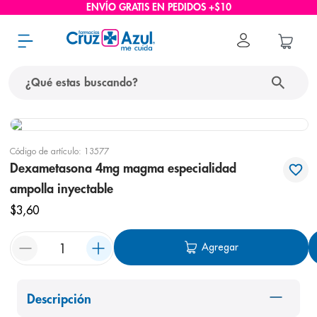
ENVÍO GRATIS EN PEDIDOS +$10
¿Qué estas buscando?
términos más buscados
Código de artículo
:
13577
1
.
protector solar
Dexametasona 4mg magma especialidad
2
.
pañales
ampolla inyectable
3
.
eucerin
$
3
,
60
4
.
cerave
Agregar
5
.
nivea
6
.
bioderma
Descripción
7
.
shampoo