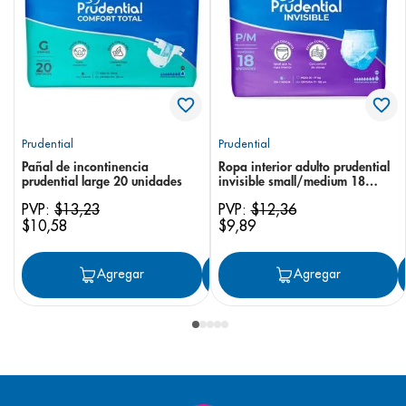
Prudential
Prudential
Pañal de incontinencia
Ropa interior adulto prudential
prudential large 20 unidades
invisible small/medium 18
unidades
PVP:
$
13
,
23
PVP:
$
12
,
36
$
10
,
58
$
9
,
89
Agregar
Agregar
Agregar