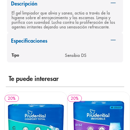
Descripción
8
.
pediasure
El gel limpiador que alivia y sanea, actúa a través de la 
9
.
panolini
higiene sobre el enrojecimiento y las escamas. Limpia y 
purifica con suavidad. Lucha contra la proliferación de los 
10
.
prueba embarazo
agentes irritantes dejando una senasación refrescante.
Especificaciones
Sensibio DS
Tipo
Te puede interesar
20
%
20
%