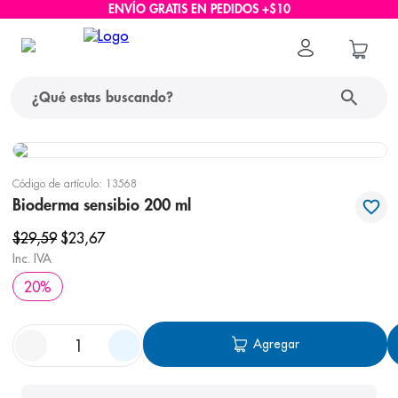
ENVÍO GRATIS EN PEDIDOS +$10
¿Qué estas buscando?
términos más buscados
Código de artículo
:
13568
1
.
protector solar
Bioderma sensibio 200 ml
2
.
pañales
$
29
,
59
$
23
,
67
Inc. IVA
3
.
eucerin
20
%
4
.
cerave
5
.
nivea
Agregar
6
.
bioderma
7
.
shampoo