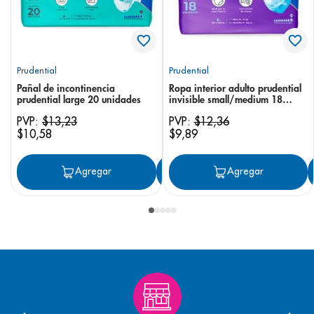
Prudential
Prudential
Pañal de incontinencia
Ropa interior adulto prudential
prudential large 20 unidades
invisible small/medium 18
unidades
PVP:
$
13
,
23
PVP:
$
12
,
36
$
10
,
58
$
9
,
89
Agregar
Agregar
Agregar