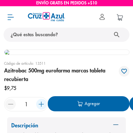
ENVÍO GRATIS EN PEDIDOS +$10
¿Qué estas buscando?
términos más buscados
Código de artículo
:
13511
1
.
protector solar
Azitrobac 500mg eurofarma marcas tableta
2
.
pañales
recubierta
3
.
eucerin
$
9
,
75
4
.
cerave
Agregar
5
.
nivea
6
.
shampoo
Descripción
7
.
bioderma