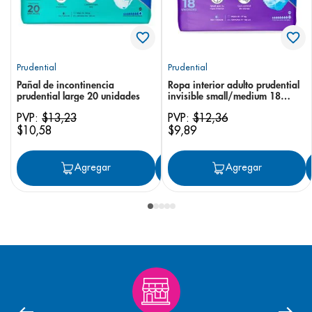
Prudential
Prudential
Pañal de incontinencia
Ropa interior adulto prudential
prudential large 20 unidades
invisible small/medium 18
unidades
PVP:
$
13
,
23
PVP:
$
12
,
36
$
10
,
58
$
9
,
89
Agregar
Agregar
Agregar