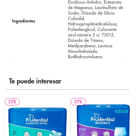
Dicálcico Anhidro, Estearato
de Magnesio, Laurilsulfato de
Sodio, Dióxido de Silicio
Coloidal,
Ingredientes
Hidroxipropilmetilcelulosa,
Polietilenglicol, Colorante
azul número 2 ci: 73015,
Dióxido de Titanio,
Metilparabeno, Lactosa
Monohidratada,
Butilhidroxitolueno.
Te puede interesar
20
%
20
%