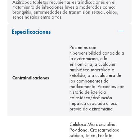
Azitrobac tabletas recubiertas está indicaciones en el 
8
.
panolini
tratamiento de infecciones leves a moderadas como: 
bronquitis, enfermedades de transmisión sexual, oídos, 
senos nasales entre otras.
9
.
pediasure
10
.
desodorante
Especificaciones
Pacientes con
hipersensibilidad conocida a
la azitromicina, a la
eritromicina, a cualquier
antibiótico macrólido o
ketólido, o a cualquiera de
Contraindicaciones
los componentes del
medicamento. Pacientes con
historia de ictericia
colestática/disfunción
hepática asociada al uso
previo de azitromicina.
Celulosa Microcristalina,
Povidona, Croscarmelosa
Sódica, Talco, Fosfato