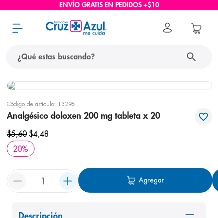
ENVÍO GRATIS EN PEDIDOS +$10
¿Qué estas buscando?
términos más buscados
Código de artículo
:
13296
1
.
protector solar
Analgésico doloxen 200 mg tableta x 20
2
.
pañales
$
5
,
60
$
4
,
48
3
.
eucerin
20
%
4
.
cerave
5
.
nivea
Agregar
6
.
shampoo
7
.
bioderma
Descripción