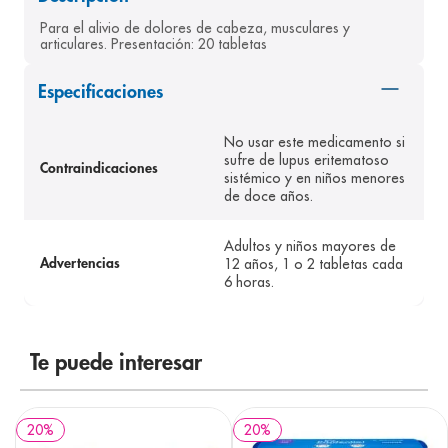
8
.
panolini
Para el alivio de dolores de cabeza, musculares y 
articulares. Presentación: 20 tabletas
9
.
pediasure
Especificaciones
10
.
desodorante
No usar este medicamento si
sufre de lupus eritematoso
Contraindicaciones
sistémico y en niños menores
de doce años.
Adultos y niños mayores de
12 años, 1 o 2 tabletas cada
Advertencias
6 horas.
Te puede interesar
20
%
20
%