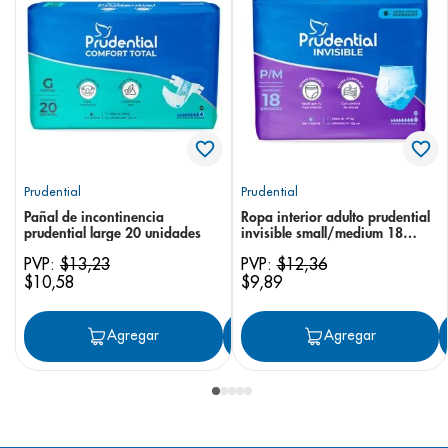
Prudential
Prudential
Pañal de incontinencia
Ropa interior adulto prudential
prudential large 20 unidades
invisible small/medium 18
unidades
PVP:
$
13
,
23
PVP:
$
12
,
36
$
10
,
58
$
9
,
89
Agregar
Agregar
Agregar