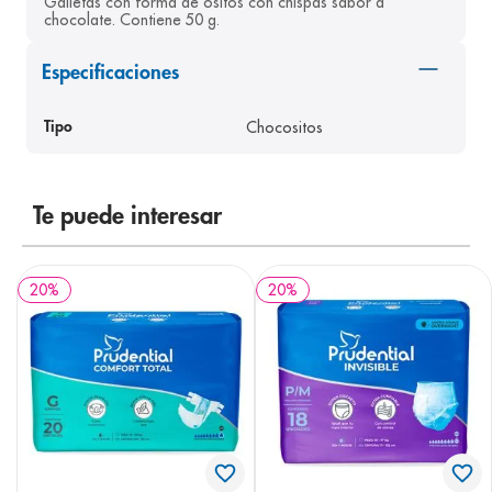
Galletas con forma de ositos con chispas sabor a 
chocolate. Contiene 50 g.
8
.
pediasure
9
.
panolini
Especificaciones
10
.
prueba embarazo
Chocositos
Tipo
Te puede interesar
20
%
20
%