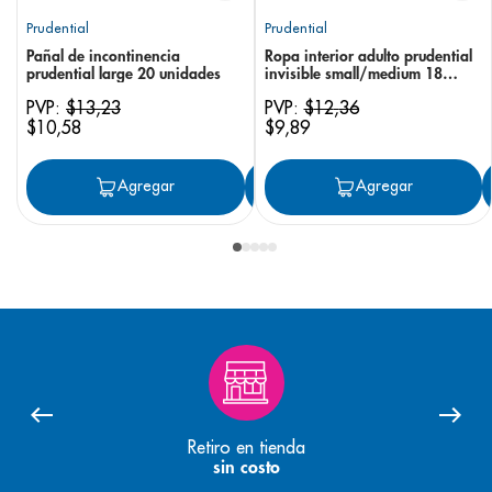
Prudential
Prudential
Pañal de incontinencia
Ropa interior adulto prudential
prudential large 20 unidades
invisible small/medium 18
unidades
PVP:
$
13
,
23
PVP:
$
12
,
36
$
10
,
58
$
9
,
89
Agregar
Agregar
Agregar
Retiro en tienda
sin costo