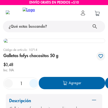
ENVÍO GRATIS EN PEDIDOS +$10
¿Qué estas buscando?
términos más buscados
Código de artículo
:
10714
1
.
protector solar
Galletas fofys chocositos 50 g
2
.
pañales
$
0
,
48
Inc. IVA
3
.
eucerin
4
.
cerave
Agregar
5
.
nivea
6
.
bioderma
Descripción
7
.
shampoo