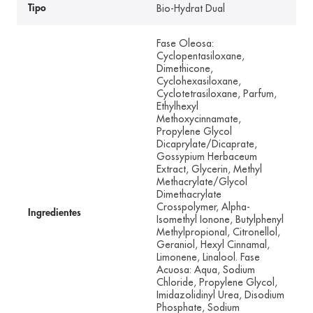
Bio-Hydrat Dual
Tipo
Fase Oleosa:
Cyclopentasiloxane,
Dimethicone,
Cyclohexasiloxane,
Cyclotetrasiloxane, Parfum,
Ethylhexyl
Methoxycinnamate,
Propylene Glycol
Dicaprylate/Dicaprate,
Gossypium Herbaceum
Extract, Glycerin, Methyl
Methacrylate/Glycol
Dimethacrylate
Crosspolymer, Alpha-
Ingredientes
Isomethyl Ionone, Butylphenyl
Methylpropional, Citronellol,
Geraniol, Hexyl Cinnamal,
Limonene, Linalool. Fase
Acuosa: Aqua, Sodium
Chloride, Propylene Glycol,
Imidazolidinyl Urea, Disodium
Phosphate, Sodium