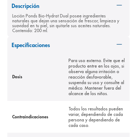
Descripción
8
.
pediasure
Loción Ponds Bio-Hydrat Dual posee ingredientes 
9
.
panolini
naturales que dejan una sensación de frescor, limpieza y 
suavidad en tu piel, sin quitarle sus aceites naturales. 
10
.
prueba embarazo
Contenido: 200 ml.
Especificaciones
Para uso externo. Evite que el
producto entre en los ojos, si
observa alguna irritación o
reacción desfavorable,
Dosis
suspenda su uso y consulte al
médico. Mantener fuera del
alcance de los niños.
Todos los resultados pueden
variar, dependiendo de cada
Contraindicaciones
persona y dependiendo de
cada caso.