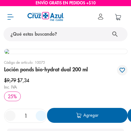
ENVÍO GRATIS EN PEDIDOS +$10
¿Qué estas buscando?
términos más buscados
Código de artículo
:
10075
1
.
protector solar
Loción ponds bio-hydrat dual 200 ml
2
.
pañales
$
9
,
79
$
7
,
34
3
.
eucerin
Inc. IVA
25
%
4
.
cerave
5
.
nivea
Agregar
6
.
shampoo
7
.
bioderma