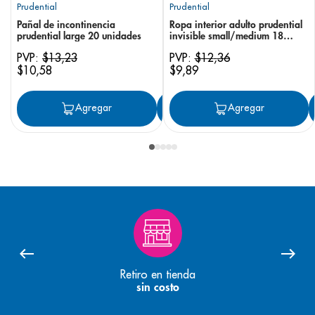
Prudential
Prudential
Pañal de incontinencia
Ropa interior adulto prudential
prudential large 20 unidades
invisible small/medium 18
unidades
PVP:
$
13
,
23
PVP:
$
12
,
36
$
10
,
58
$
9
,
89
Agregar
Agregar
Agregar
Retiro en tienda
sin costo