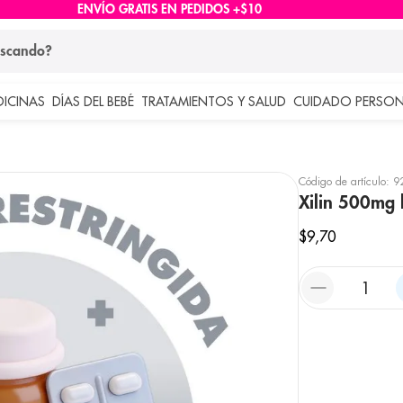
ENVÍO GRATIS EN PEDIDOS +$10
ndo?
DICINAS
DÍAS DEL BEBÉ
TRATAMIENTOS Y SALUD
CUIDADO PERSON
 más buscados
lar
Código de artículo
:
9
Xilin 500mg 
$
9
,
70