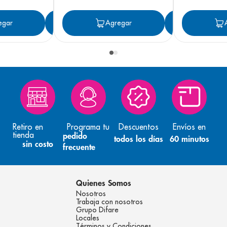
egar
Agregar
Agregar
Agreg
Retiro en
Programa tu
Descuentos
Envíos en
tienda
pedido
todos los días
60 minutos
sin costo
frecuente
Quienes Somos
Nosotros
Trabaja con nosotros
Grupo Difare
Locales
Términos y Condiciones