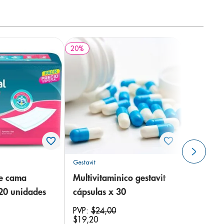
20
%
Gestavit
de cama
Multivitaminico gestavit
 20 unidades
cápsulas x 30
PVP:
$
24
,
00
$
19
,
20