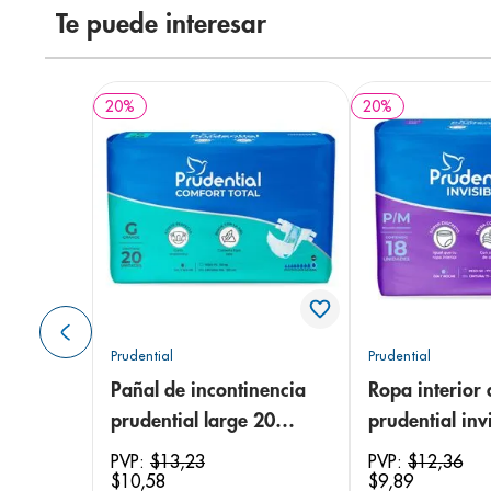
Te puede interesar
20
%
20
%
Prudential
Prudential
Pañal de incontinencia
Ropa interior 
prudential large 20
prudential invi
unidades
small/medium
PVP:
$
13
,
23
PVP:
$
12
,
36
$
10
,
58
$
9
,
89
unidades