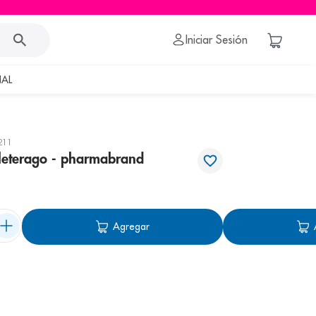
Iniciar Sesión
AL
211
leterago - pharmabrand
Agregar