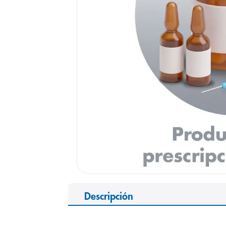
9
.
pediasure
10
.
desodorant
Descripción