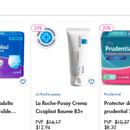
20
%
20
%
La Roche-posay
Prudential
adulto
La Roche-Posay Crema
Protector 
sible
Cicaplast Baume B5+
prudential
 18
PVP:
$
16
,
17
PVP:
$
10
,
37
$
12
,
94
$
8
,
30