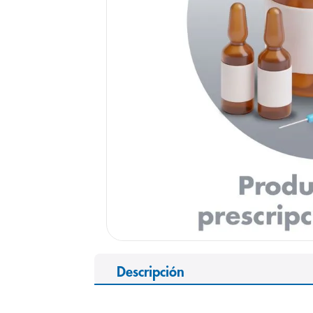
9
.
pediasure
10
.
desodorant
Descripción