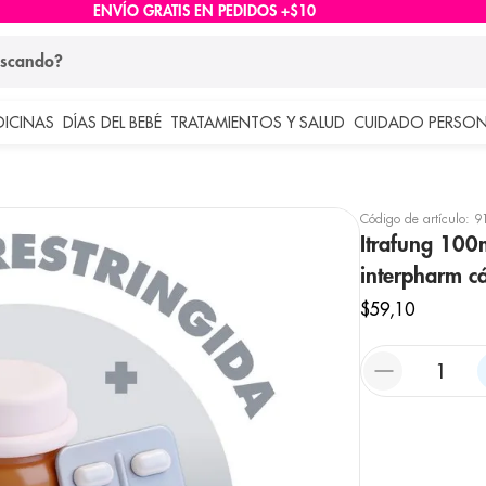
ENVÍO GRATIS EN PEDIDOS +$10
ndo?
DICINAS
DÍAS DEL BEBÉ
TRATAMIENTOS Y SALUD
CUIDADO PERSON
 más buscados
lar
Código de artículo
:
9
Itrafung 100m
interpharm c
$
59
,
10