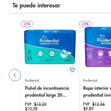
Te puede interesar
20
%
20
%
Prudential
Prudential
Pañal de incontinencia
Ropa interior 
prudential large 20
prudential invi
unidades
small/medium
PVP:
$
13
,
23
PVP:
$
12
,
36
$
10
,
58
$
9
,
89
unidades