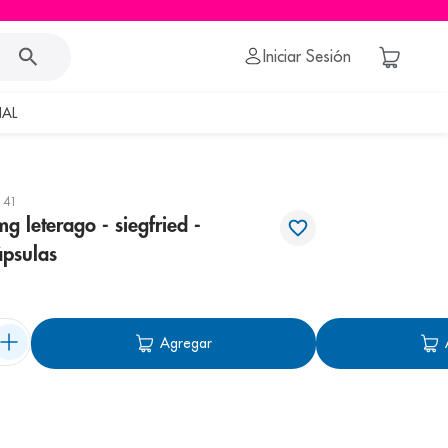
Iniciar Sesión
AL
141
g leterago - siegfried -
ápsulas
Agregar