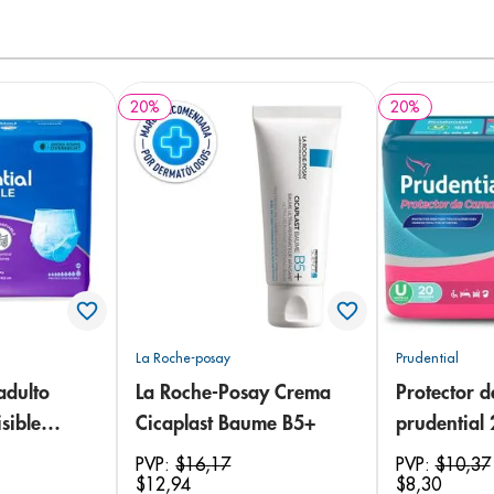
20
%
20
%
La Roche-posay
Prudential
adulto
La Roche-Posay Crema
Protector 
sible
Cicaplast Baume B5+
prudential
 18
PVP:
$
16
,
17
PVP:
$
10
,
37
$
12
,
94
$
8
,
30