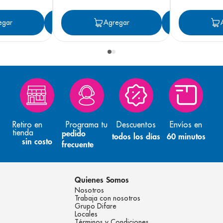
egar
Agregar
Agregar
Agreg
Retiro en
Programa tu
Descuentos
Envíos en
tienda
pedido
todos los días
60 minutos
sin costo
frecuente
Quienes Somos
Nosotros
Trabaja con nosotros
Grupo Difare
Locales
Términos y Condiciones