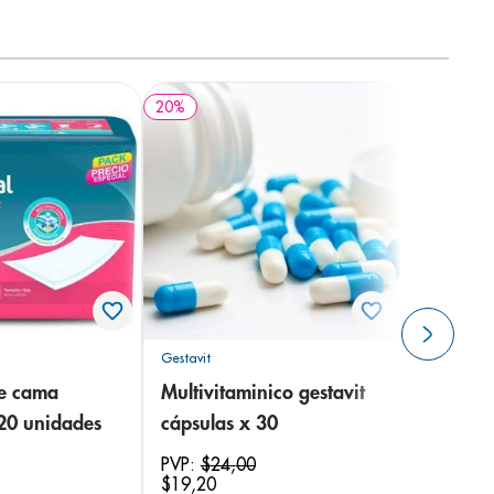
20
%
Gestavit
de cama
Multivitaminico gestavit
 20 unidades
cápsulas x 30
PVP:
$
24
,
00
$
19
,
20