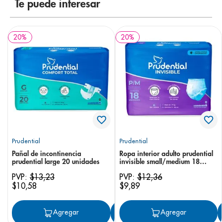
Te puede interesar
20
%
20
%
Prudential
Prudential
Pañal de incontinencia
Ropa interior adulto prudential
prudential large 20 unidades
invisible small/medium 18
unidades
PVP:
$
13
,
23
PVP:
$
12
,
36
$
10
,
58
$
9
,
89
Agregar
Agregar
Agregar