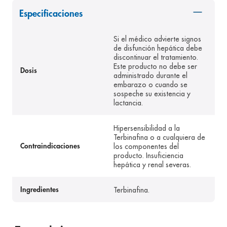
8
.
panolini
Especificaciones
9
.
pediasure
Si el médico advierte signos
10
.
desodorante
de disfunción hepática debe
discontinuar el tratamiento.
Este producto no debe ser
Dosis
administrado durante el
embarazo o cuando se
sospeche su existencia y
lactancia.
Hipersensibilidad a la
Terbinafina o a cualquiera de
los componentes del
Contraindicaciones
producto. Insuficiencia
hepática y renal severas.
Terbinafina.
Ingredientes