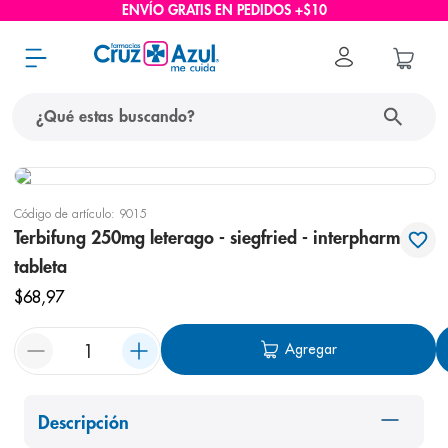
ENVÍO GRATIS EN PEDIDOS +$10
¿Qué estas buscando?
términos más buscados
Código de artículo
:
9015
1
.
protector solar
Terbifung 250mg leterago - siegfried - interpharm
2
.
pañales
tableta
3
.
eucerin
$
68
,
97
4
.
cerave
Agregar
5
.
nivea
6
.
shampoo
Descripción
7
.
bioderma