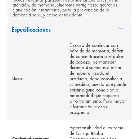
Gotas indicadas para los trastornos circulatorios, de la 
atención, de memoria, síndrome vertiginoso, acúfenos, 
8
.
pediasure
claudicación intermitente, para la prevención de la 
demencia senil, y como antioxidante.
9
.
panolini
10
.
prueba embarazo
Especificaciones
En caso de continuar con
pérdida de memoria, déficit
de concentración o el dolor
de cabeza, permanecen
durante 4 semanas a pesar
de haber utilizado el
producto, debe consultar a
Dosis
su médico, puesto que puede
existir alguna condición o
enfermedad que requiera
otro tratamiento. Para mayor
información revise el
prospecto.
Hipersensibilidad al extracto
de Ginkgo Biloba.
Contraindicaciones