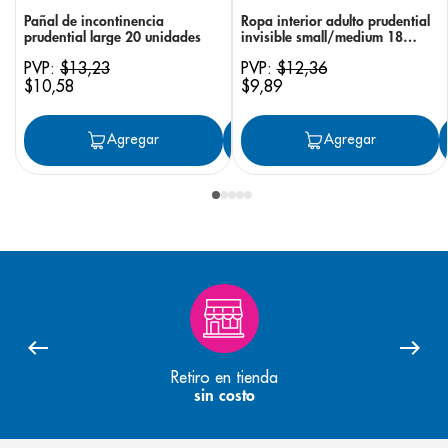
Pañal de incontinencia
Ropa interior adulto prudential
prudential large 20 unidades
invisible small/medium 18
unidades
PVP:
$
13
,
23
PVP:
$
12
,
36
$
10
,
58
$
9
,
89
Agregar
Agregar
Agregar
Retiro en tienda
sin costo