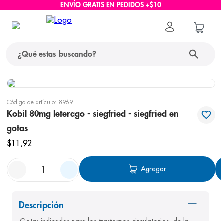
ENVÍO GRATIS EN PEDIDOS +$10
¿Qué estas buscando?
términos más buscados
Código de artículo
:
8969
1
.
protector solar
Kobil 80mg leterago - siegfried - siegfried en
gotas
2
.
pañales
$
11
,
92
3
.
eucerin
4
.
cerave
Agregar
5
.
nivea
6
.
bioderma
Descripción
7
.
shampoo