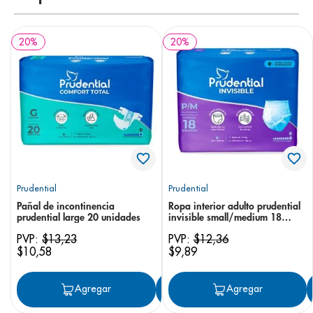
20
%
20
%
Prudential
Prudential
Pañal de incontinencia
Ropa interior adulto prudential
prudential large 20 unidades
invisible small/medium 18
unidades
PVP:
$
13
,
23
PVP:
$
12
,
36
$
10
,
58
$
9
,
89
Agregar
Agregar
Agregar