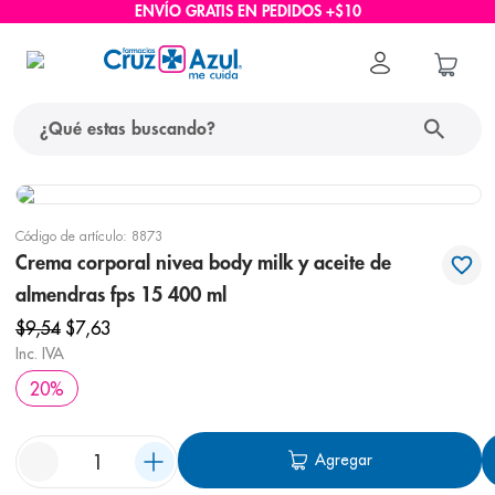
ENVÍO GRATIS EN PEDIDOS +$10
¿Qué estas buscando?
términos más buscados
Código de artículo
:
8873
1
.
protector solar
Crema corporal nivea body milk y aceite de
2
.
pañales
almendras fps 15 400 ml
3
.
eucerin
$
9
,
54
$
7
,
63
Inc. IVA
4
.
cerave
20
%
5
.
nivea
6
.
bioderma
Agregar
7
.
shampoo