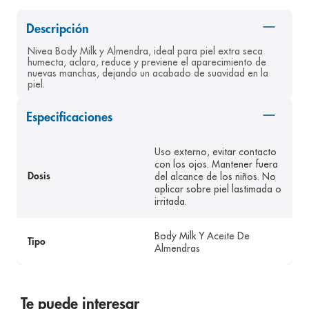
8
.
pediasure
Descripción
9
.
panolini
Nivea Body Milk y Almendra, ideal para piel extra seca 
humecta, aclara, reduce y previene el aparecimiento de 
10
.
prueba embarazo
nuevas manchas, dejando un acabado de suavidad en la 
piel.
Especificaciones
Uso externo, evitar contacto
con los ojos. Mantener fuera
del alcance de los niños. No
Dosis
aplicar sobre piel lastimada o
irritada.
Body Milk Y Aceite De
Tipo
Almendras
Te puede interesar