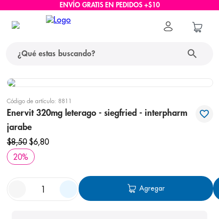
ENVÍO GRATIS EN PEDIDOS +$10
¿Qué estas buscando?
términos más buscados
Código de artículo
:
8811
1
.
protector solar
Enervit 320mg leterago - siegfried - interpharm
jarabe
2
.
pañales
$
8
,
50
$
6
,
80
3
.
eucerin
20
%
4
.
cerave
5
.
nivea
Agregar
6
.
shampoo
7
.
bioderma