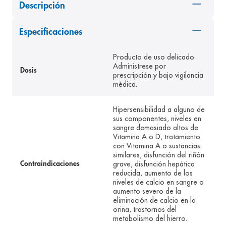
Descripción
8
.
panolini
9
.
pediasure
Especificaciones
10
.
desodorante
Producto de uso delicado.
Administrese por
Dosis
prescripción y bajo vigilancia
médica.
Hipersensibilidad a alguno de
sus componentes, niveles en
sangre demasiado altos de
Vitamina A o D, tratamiento
con Vitamina A o sustancias
similares, disfunción del riñón
grave, disfunción hepática
Contraindicaciones
reducida, aumento de los
niveles de calcio en sangre o
aumento severo de la
eliminación de calcio en la
orina, trastornos del
metabolismo del hierro.