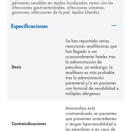
gérmenes sensibles en tejidos localizados como son las 
8
.
pediasure
infecciones gastrointestinales, infecciones urinarias, 
gonorrea, infecciones de la piel, tejidos blandos.
9
.
panolini
Especificaciones
10
.
prueba embarazo
Se han reportado serias
reacciones anafilácticas que
han llegado a ser
ocasionalmente fatales tras
la administración de
penicilina; sin embargo, la
Dosis
anafilaxia es más probable
tras la administración
parenteral y/o en pacientes
con historial de sensibilidad a
múltiples alérgenos.
Amoxicilina está
contraindicado en pacientes
que presenten antecedentes
o tengan hipersensibilidad a
Contraindicaciones
las penicilinas o en caso de