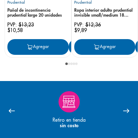
Prudential
Prudential
Pañal de incontinencia
Ropa interior adulto prudential
prudential large 20 unidades
invisible small/medium 18
unidades
PVP:
$
13
,
23
PVP:
$
12
,
36
$
10
,
58
$
9
,
89
Agregar
Agregar
Agregar
Retiro en tienda
sin costo