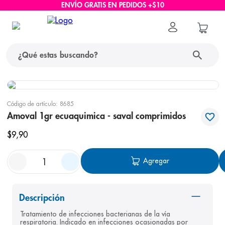
ENVÍO GRATIS EN PEDIDOS +$10
¿Qué estas buscando?
términos más buscados
Código de artículo
:
8685
1
.
protector solar
Amoval 1gr ecuaquimica - saval comprimidos
2
.
pañales
$
9
,
90
3
.
eucerin
Agregar
4
.
cerave
5
.
nivea
Descripción
6
.
shampoo
Tratamiento de infecciones bacterianas de la vía 
7
.
bioderma
respiratoria. Indicado en infecciones ocasionadas por 