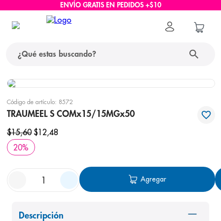
ENVÍO GRATIS EN PEDIDOS +$10
¿Qué estas buscando?
términos más buscados
Código de artículo
:
8572
1
.
protector solar
TRAUMEEL S COMx15/15MGx50
2
.
pañales
$
15
,
60
$
12
,
48
3
.
eucerin
20
%
4
.
cerave
Agregar
5
.
nivea
6
.
shampoo
7
.
bioderma
Descripción