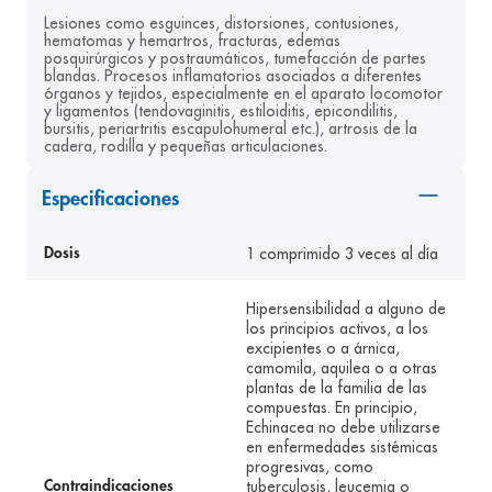
Lesiones como esguinces, distorsiones, contusiones, 
8
.
pediasure
hematomas y hemartros, fracturas, edemas 
posquirúrgicos y postraumáticos, tumefacción de partes 
9
.
panolini
blandas. Procesos inflamatorios asociados a diferentes 
órganos y tejidos, especialmente en el aparato locomotor 
10
.
prueba embarazo
y ligamentos (tendovaginitis, estiloiditis, epicondilitis, 
bursitis, periartritis escapulohumeral etc.), artrosis de la 
cadera, rodilla y pequeñas articulaciones.
Especificaciones
1 comprimido 3 veces al día
Dosis
Hipersensibilidad a alguno de
los principios activos, a los
excipientes o a árnica,
camomila, aquilea o a otras
plantas de la familia de las
compuestas. En principio,
Echinacea no debe utilizarse
en enfermedades sistémicas
progresivas, como
tuberculosis, leucemia o
Contraindicaciones