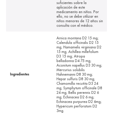
suficientes sobre la
aplicación de este
medicamento en niños. Por
ello, no se debe utilizar en
niños menores de 12 años sin
consulta con el médico.
Arnica montana D2 15 mg;
Calendula officinalis D2 15
mg; Hamamelis virginiana D2
15 mg; Achillea millefolium
D3 15 mg; Atropa
belladonna D4 75 mg;
Aconitum napellus D3 30 mg;
Mercurius solubilis
Hahnemanni D8 30 mg;
Ingredientes
Hepar sulfuris D8 30 mg;
Chamomilla recutita D3 24
mg; Symphytum officinale D8
24 mg; Bellis perennis D2 6
mg; Echinacea D2 6 mg;
Echinacea purpurea D2 6mg;
Hypericum perforatum D2
3mg.