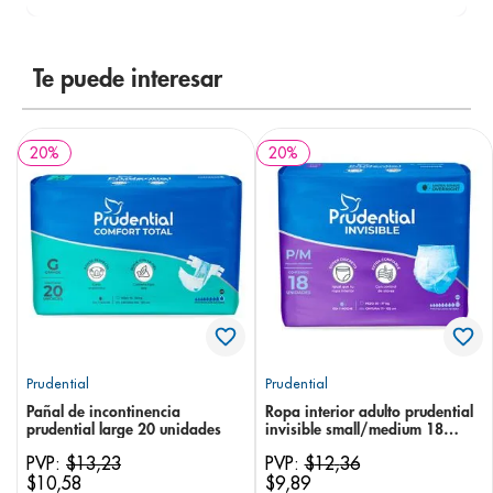
Te puede interesar
20
%
20
%
Prudential
Prudential
Pañal de incontinencia
Ropa interior adulto prudential
prudential large 20 unidades
invisible small/medium 18
unidades
PVP:
$
13
,
23
PVP:
$
12
,
36
$
10
,
58
$
9
,
89