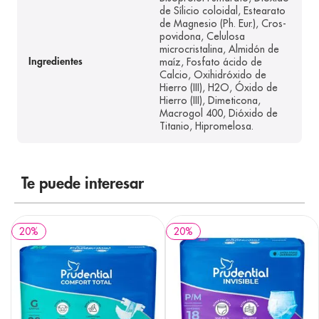
de Sílicio coloidal, Estearato
de Magnesio (Ph. Eur.), Cros-
povidona, Celulosa
microcristalina, Almidón de
maíz, Fosfato ácido de
Ingredientes
Calcio, Oxihidróxido de
Hierro (III), H2O, Óxido de
Hierro (III), Dimeticona,
Macrogol 400, Dióxido de
Titanio, Hipromelosa.
Te puede interesar
20
%
20
%