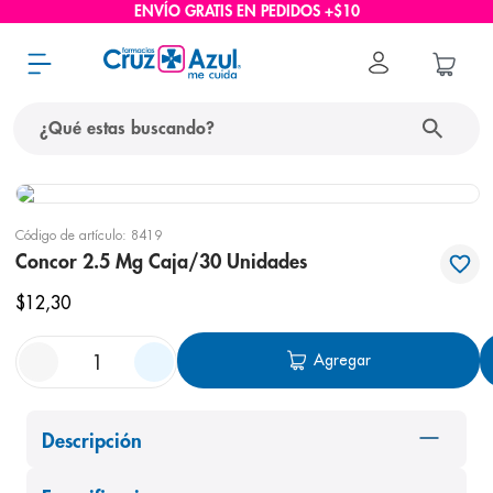
ENVÍO GRATIS EN PEDIDOS +$10
¿Qué estas buscando?
términos más buscados
Código de artículo
:
8419
1
.
protector solar
Concor 2.5 Mg Caja/30 Unidades
2
.
pañales
$
12
,
30
3
.
eucerin
Agregar
4
.
cerave
5
.
nivea
6
.
shampoo
Descripción
7
.
bioderma