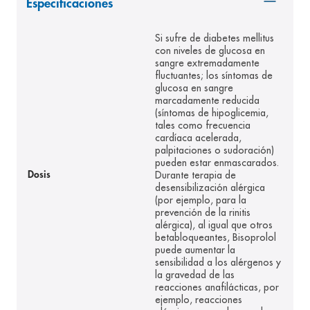
Especificaciones
8
.
pediasure
Si sufre de diabetes mellitus
9
.
panolini
con niveles de glucosa en
sangre extremadamente
10
.
prueba embarazo
fluctuantes; los síntomas de
glucosa en sangre
marcadamente reducida
(síntomas de hipoglicemia,
tales como frecuencia
cardíaca acelerada,
palpitaciones o sudoración)
pueden estar enmascarados.
Durante terapia de
Dosis
desensibilización alérgica
(por ejemplo, para la
prevención de la rinitis
alérgica), al igual que otros
betabloqueantes, Bisoprolol
puede aumentar la
sensibilidad a los alérgenos y
la gravedad de las
reacciones anafilácticas, por
ejemplo, reacciones