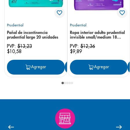
Prudential
Prudential
Pañal de incontinencia
Ropa interior adulto prudential
prudential large 20 unidades
invisible small/medium 18
unidades
PVP:
$
13
,
23
PVP:
$
12
,
36
$
10
,
58
$
9
,
89
Agregar
Agregar
Agregar