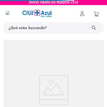
ENVÍO GRATIS EN PEDIDOS +$10
¿Qué estas buscando?
términos más buscados
1
.
protector solar
2
.
pañales
3
.
eucerin
4
.
cerave
5
.
nivea
6
.
shampoo
7
.
bioderma