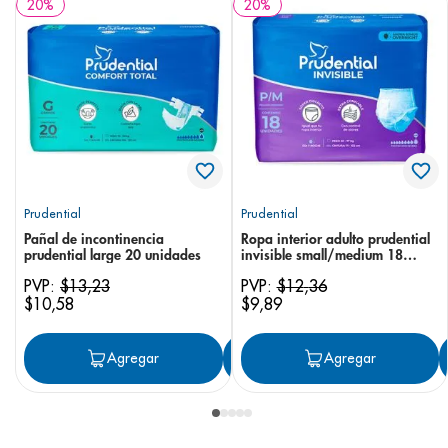
20
%
20
%
Prudential
Prudential
Pañal de incontinencia
Ropa interior adulto prudential
prudential large 20 unidades
invisible small/medium 18
unidades
PVP:
$
13
,
23
PVP:
$
12
,
36
$
10
,
58
$
9
,
89
Agregar
Agregar
Agregar