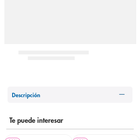
8
.
panolini
9
.
pediasure
10
.
desodorante
Descripción
Te puede interesar