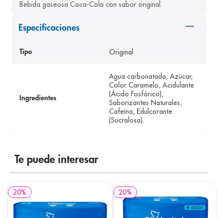
Bebida gaseosa Coca-Cola con sabor original.
8
.
pediasure
Especificaciones
9
.
panolini
10
.
prueba embarazo
Original
Tipo
Agua carbonatada, Azúcar,
Color Caramelo, Acidulante
(Ácido Fosfórico),
Ingredientes
Saborizantes Naturales,
Cafeína, Edulcorante
(Sucralosa).
Te puede interesar
20
%
20
%