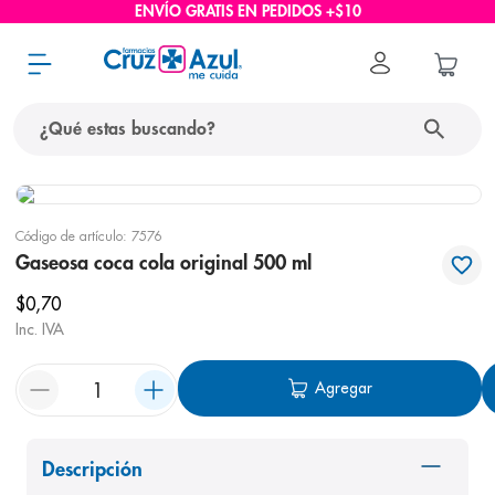
ENVÍO GRATIS EN PEDIDOS +$10
¿Qué estas buscando?
términos más buscados
Código de artículo
:
7576
1
.
protector solar
Gaseosa coca cola original 500 ml
2
.
pañales
$
0
,
70
3
.
eucerin
Inc. IVA
4
.
cerave
Agregar
5
.
nivea
6
.
shampoo
Descripción
7
.
bioderma