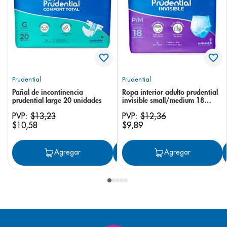
Prudential
Prudential
Pañal de incontinencia
Ropa interior adulto prudential
prudential large 20 unidades
invisible small/medium 18
unidades
PVP:
$
13
,
23
PVP:
$
12
,
36
$
10
,
58
$
9
,
89
Agregar
Agregar
Agregar