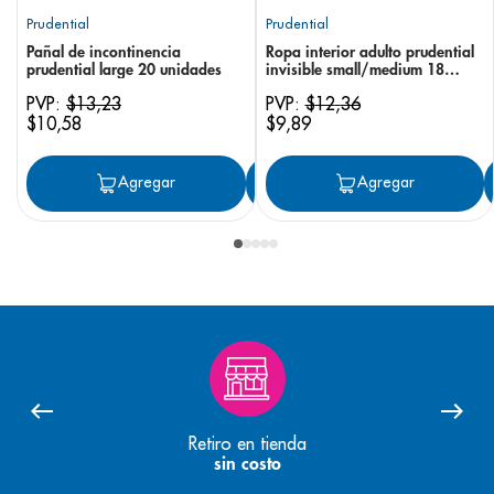
Prudential
Prudential
Pañal de incontinencia
Ropa interior adulto prudential
prudential large 20 unidades
invisible small/medium 18
unidades
PVP:
$
13
,
23
PVP:
$
12
,
36
$
10
,
58
$
9
,
89
Agregar
Agregar
Agregar
Retiro en tienda
sin costo