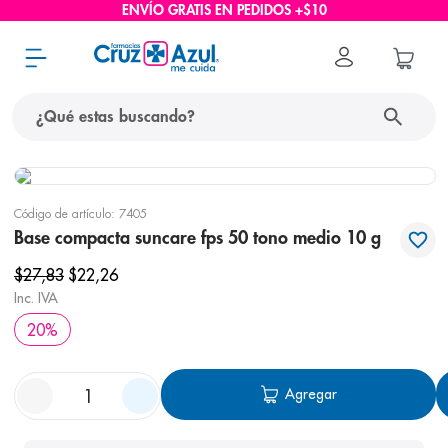
ENVÍO GRATIS EN PEDIDOS +$10
¿Qué estas buscando?
términos más buscados
Código de artículo
:
7405
1
.
protector solar
Base compacta suncare fps 50 tono medio 10 g
2
.
pañales
$
27
,
83
$
22
,
26
3
.
eucerin
Inc. IVA
20
%
4
.
cerave
5
.
nivea
Agregar
6
.
bioderma
7
.
shampoo