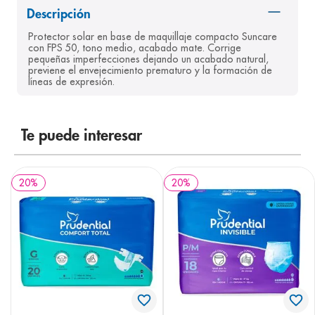
Descripción
8
.
pediasure
Protector solar en base de maquillaje compacto Suncare 
9
.
panolini
con FPS 50, tono medio, acabado mate. Corrige 
pequeñas imperfecciones dejando un acabado natural, 
10
.
prueba embarazo
previene el envejecimiento prematuro y la formación de 
líneas de expresión.
Te puede interesar
20
%
20
%