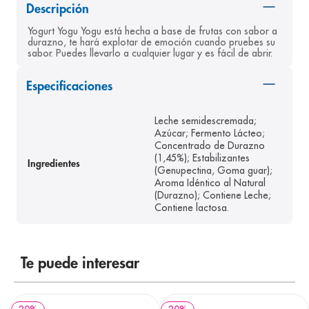
Descripción
8
.
pediasure
Yogurt Yogu Yogu está hecha a base de frutas con sabor a 
9
.
panolini
durazno, te hará explotar de emoción cuando pruebes su 
sabor. Puedes llevarlo a cualquier lugar y es fácil de abrir. 
10
.
prueba embarazo
Especificaciones
Leche semidescremada;
Azúcar; Fermento Lácteo;
Concentrado de Durazno
(1,45%); Estabilizantes
Ingredientes
(Genupectina, Goma guar);
Aroma Idéntico al Natural
(Durazno); Contiene Leche;
Contiene lactosa.
Te puede interesar