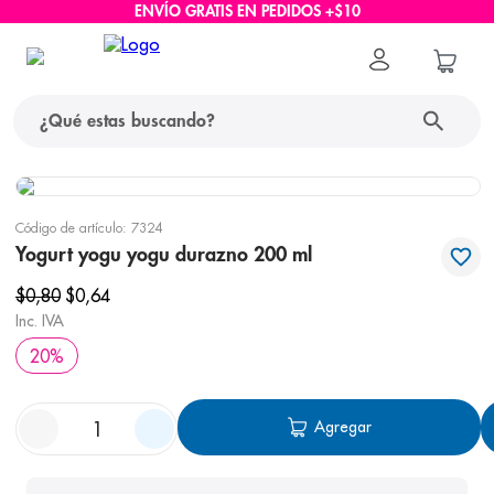
ENVÍO GRATIS EN PEDIDOS +$10
¿Qué estas buscando?
términos más buscados
Código de artículo
:
7324
1
.
protector solar
Yogurt yogu yogu durazno 200 ml
2
.
pañales
$
0
,
80
$
0
,
64
Inc. IVA
3
.
eucerin
20
%
4
.
cerave
5
.
nivea
Agregar
6
.
bioderma
7
.
shampoo