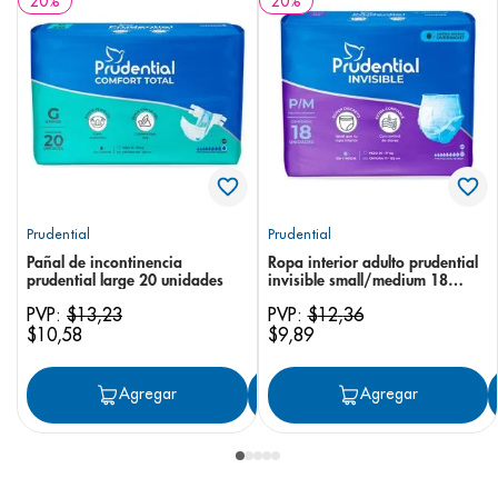
20
%
20
%
Prudential
Prudential
Pañal de incontinencia
Ropa interior adulto prudential
prudential large 20 unidades
invisible small/medium 18
unidades
PVP:
$
13
,
23
PVP:
$
12
,
36
$
10
,
58
$
9
,
89
Agregar
Agregar
Agregar