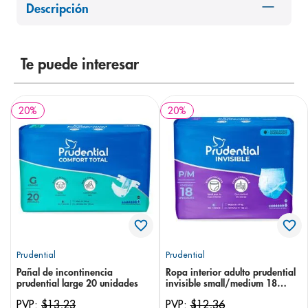
Descripción
8
.
pediasure
9
.
panolini
10
.
Te puede interesar
prueba embarazo
20
%
20
%
Prudential
Prudential
Pañal de incontinencia
Ropa interior adulto prudential
prudential large 20 unidades
invisible small/medium 18
unidades
PVP:
$
13
,
23
PVP:
$
12
,
36