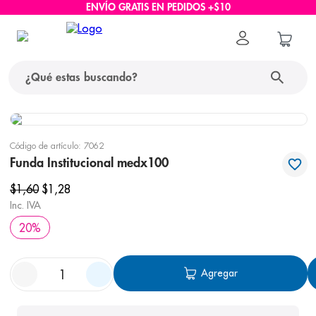
ENVÍO GRATIS EN PEDIDOS +$10
¿Qué estas buscando?
términos más buscados
Código de artículo
:
7062
1
.
protector solar
Funda Institucional medx100
2
.
pañales
$
1
,
60
$
1
,
28
Inc. IVA
3
.
eucerin
20
%
4
.
cerave
5
.
nivea
Agregar
6
.
shampoo
7
.
bioderma