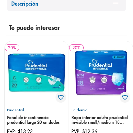
Descripción
8
.
desodorante
9
.
pediasure
10
.
Te puede interesar
panolini
20
%
20
%
Prudential
Prudential
Pañal de incontinencia
Ropa interior adulto prudential
prudential large 20 unidades
invisible small/medium 18
unidades
PVP:
$
13
,
23
PVP:
$
12
,
36