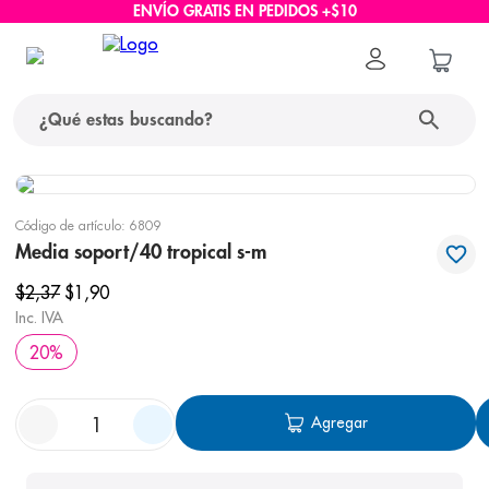
ENVÍO GRATIS EN PEDIDOS +$10
¿Qué estas buscando?
términos más buscados
Código de artículo
:
6809
1
.
protector solar
Media soport/40 tropical s-m
2
.
pañales
$
2
,
37
$
1
,
90
Inc. IVA
3
.
eucerin
20
%
4
.
cerave
5
.
nivea
Agregar
6
.
bioderma
7
.
shampoo