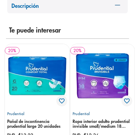
Descripción
8
.
pediasure
9
.
panolini
10
.
prueba embarazo
Te puede interesar
20
%
20
%
Prudential
Prudential
Pañal de incontinencia
Ropa interior adulto prudential
prudential large 20 unidades
invisible small/medium 18
unidades