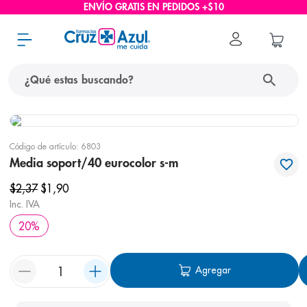
ENVÍO GRATIS EN PEDIDOS +$10
¿Qué estas buscando?
términos más buscados
Código de artículo
:
6803
1
.
protector solar
Media soport/40 eurocolor s-m
2
.
pañales
$
2
,
37
$
1
,
90
3
.
eucerin
Inc. IVA
20
%
4
.
cerave
5
.
nivea
Agregar
6
.
shampoo
7
.
bioderma