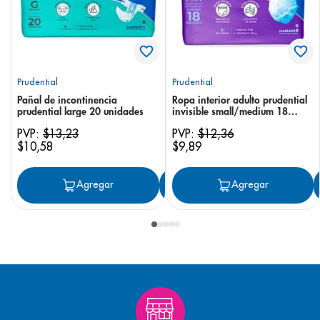
Prudential
Prudential
Pañal de incontinencia
Ropa interior adulto prudential
prudential large 20 unidades
invisible small/medium 18
unidades
PVP:
$
13
,
23
PVP:
$
12
,
36
$
10
,
58
$
9
,
89
Agregar
Agregar
Agregar