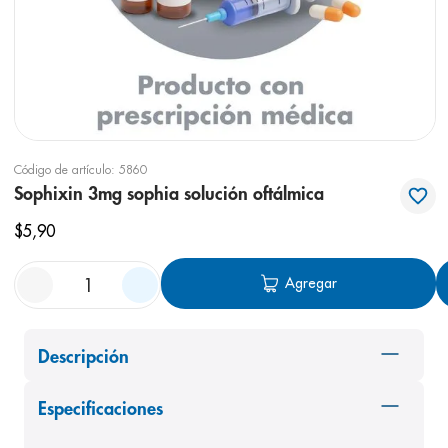
8
.
panolini
9
.
pediasure
10
.
desodorante
Código de artículo
:
5860
Sophixin 3mg sophia solución oftálmica
$
5
,
90
Agregar
Descripción
Especificaciones