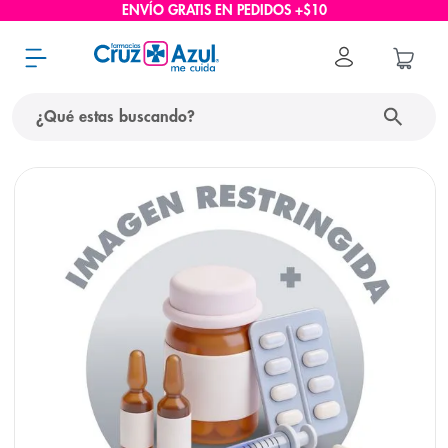
ENVÍO GRATIS EN PEDIDOS +$10
¿Qué estas buscando?
términos más buscados
1
.
protector solar
2
.
pañales
3
.
eucerin
4
.
cerave
5
.
nivea
6
.
shampoo
7
.
bioderma