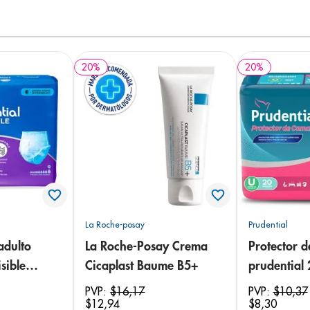
20
%
20
%
La Roche-posay
Prudential
adulto
La Roche-Posay Crema
Protector 
sible
Cicaplast Baume B5+
prudential
 18
PVP:
$
16
,
17
PVP:
$
10
,
37
$
12
,
94
$
8
,
30