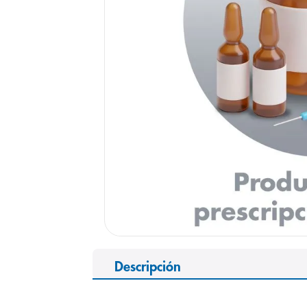
9
.
panolini
10
.
prueba emb
Descripción