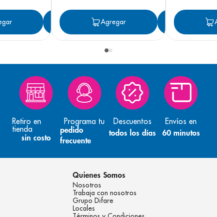
egar
Agregar
Agregar
Agreg
Retiro en
Programa tu
Descuentos
Envíos en
tienda
pedido
todos los días
60 minutos
sin costo
frecuente
Quienes Somos
Nosotros
Trabaja con nosotros
Grupo Difare
Locales
Términos y Condiciones