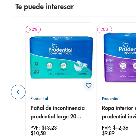
Te puede interesar
20
%
20
%
Prudential
Prudential
Pañal de incontinencia
Ropa interior 
prudential large 20
prudential invi
unidades
small/medium
PVP:
$
13
,
23
PVP:
$
12
,
36
$
10
,
58
$
9
,
89
unidades