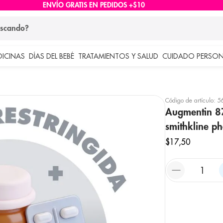
ENVÍO GRATIS EN PEDIDOS +$10
ndo?
DICINAS
DÍAS DEL BEBÉ
TRATAMIENTOS Y SALUD
CUIDADO PERSON
 más buscados
lar
Código de artículo
:
5
Augmentin 8
smithkline ph
$
17
,
50