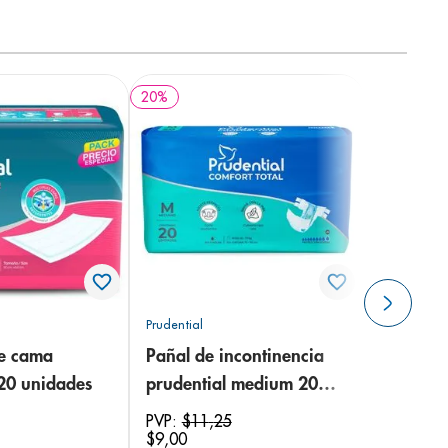
20
%
Prudential
de cama
Pañal de incontinencia
 20 unidades
prudential medium 20
unidades
PVP:
$
11
,
25
$
9
,
00