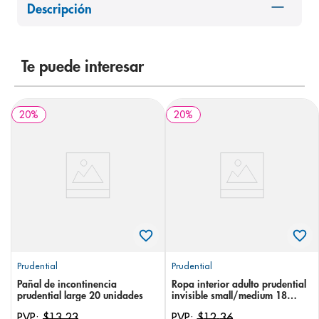
Descripción
8
.
panolini
9
.
pediasure
10
.
Te puede interesar
prueba embarazo
20
%
20
%
Prudential
Prudential
Pañal de incontinencia
Ropa interior adulto prudential
prudential large 20 unidades
invisible small/medium 18
unidades
PVP:
$
13
,
23
PVP:
$
12
,
36