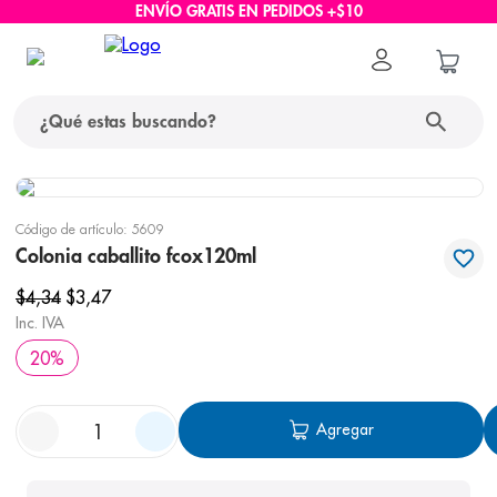
ENVÍO GRATIS EN PEDIDOS +$10
¿Qué estas buscando?
términos más buscados
Código de artículo
:
5609
1
.
protector solar
Colonia caballito fcox120ml
2
.
pañales
$
4
,
34
$
3
,
47
Inc. IVA
3
.
eucerin
20
%
4
.
cerave
5
.
nivea
Agregar
6
.
shampoo
7
.
bioderma