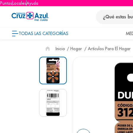
Puntos
Locales
Ayuda
¿Qué estas busca
TODAS LAS CATEGORÍAS
ME
términos
Hogar
Artículos Para El Hogar
1
.
protector so
2
.
pañales
3
.
eucerin
4
.
cerave
5
.
nivea
6
.
shampoo
7
.
bioderma
8
.
pediasure