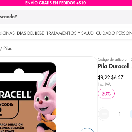
ENVÍO GRATIS EN PEDIDOS +$10
ndo?
DICINAS
DÍAS DEL BEBÉ
TRATAMIENTOS Y SALUD
CUIDADO PERSON
 más buscados
Pilas
lar
Código de artículo
:
1
Pila Duracel
$
8
,
22
$
6
,
57
Inc. IVA
20
%