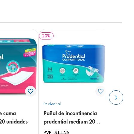
20
%
Prudential
de cama
Pañal de incontinencia
 20 unidades
prudential medium 20
unidades
PVP:
$
11
,
25