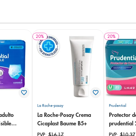
20
%
20
%
La Roche-posay
Prudential
adulto
La Roche-Posay Crema
Protector 
sible
Cicaplast Baume B5+
prudential
 18
PVP:
$
16
,
17
PVP:
$
10
,
37