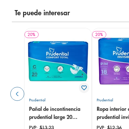
Te puede interesar
20
%
20
%
Prudential
Prudential
Pañal de incontinencia
Ropa interior 
prudential large 20
prudential invi
unidades
small/medium
PVP:
$
13
,
23
PVP:
$
12
,
36