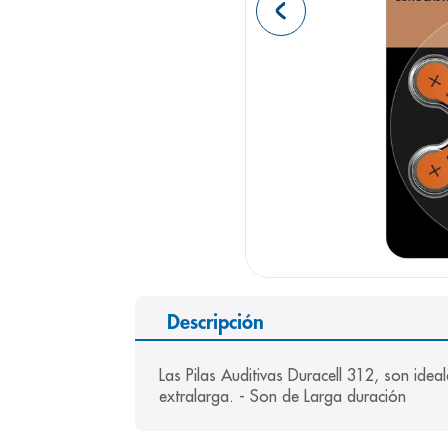
9
.
panolini
10
.
prueba emb
Descripción
Las Pilas Auditivas Duracell 312, son idea
extralarga. - Son de Larga duración